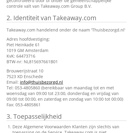
gecontroleerd door of onder de gemeenschappelijke
controle valt van Takeaway.com Group B.V.
2.
Identiteit van Takeaway.com
Takeaway.com handelend onder de naam 'Thuisbezorgd.nl'
Adres hoofdvestiging:
Piet Heinkade 61
1019 GM Amsterdam
KvK: 64473716
BTW-nr: NL815697661B01
Brouwerijstraat 10
7523 XD Enschede
Email:
info@thuisbezorgd.nl
Tel: 053-4805860 (bereikbaar van maandag tot en met
woensdag van 09:00 tot 23:00, donderdag en vrijdag van
09:00 tot 00:00, en zaterdag en zondag van 10:00 tot 00:00)
Fax: 053-4805861
3.
Toepasselijkheid
Deze Algemene Voorwaarden Klanten zijn slechts van
toepassing op de Service. Takeaway.com is niet