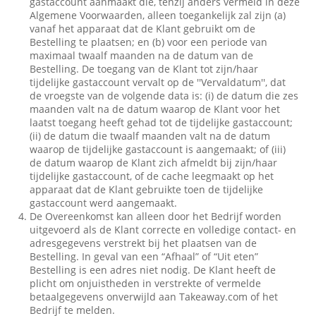
gastaccount aanmaakt die, tenzij anders vermeld in deze
Algemene Voorwaarden, alleen toegankelijk zal zijn (a)
vanaf het apparaat dat de Klant gebruikt om de
Bestelling te plaatsen; en (b) voor een periode van
maximaal twaalf maanden na de datum van de
Bestelling. De toegang van de Klant tot zijn/haar
tijdelijke gastaccount vervalt op de ''Vervaldatum'', dat
de vroegste van de volgende data is: (i) de datum die zes
maanden valt na de datum waarop de Klant voor het
laatst toegang heeft gehad tot de tijdelijke gastaccount;
(ii) de datum die twaalf maanden valt na de datum
waarop de tijdelijke gastaccount is aangemaakt; of (iii)
de datum waarop de Klant zich afmeldt bij zijn/haar
tijdelijke gastaccount, of de cache leegmaakt op het
apparaat dat de Klant gebruikte toen de tijdelijke
gastaccount werd aangemaakt.
De Overeenkomst kan alleen door het Bedrijf worden
uitgevoerd als de Klant correcte en volledige contact- en
adresgegevens verstrekt bij het plaatsen van de
Bestelling. In geval van een “Afhaal” of “Uit eten”
Bestelling is een adres niet nodig. De Klant heeft de
plicht om onjuistheden in verstrekte of vermelde
betaalgegevens onverwijld aan Takeaway.com of het
Bedrijf te melden.