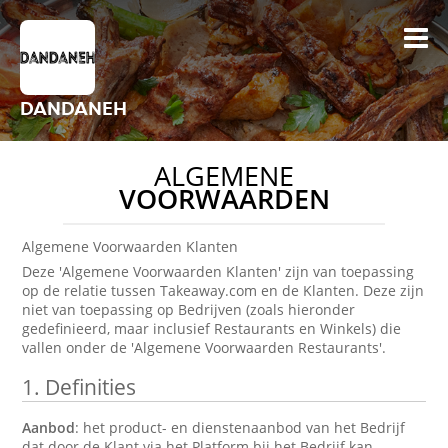
DANDANEH
ALGEMENE
VOORWAARDEN
Algemene Voorwaarden Klanten
Deze 'Algemene Voorwaarden Klanten' zijn van toepassing
op de relatie tussen Takeaway.com en de Klanten. Deze zijn
niet van toepassing op Bedrijven (zoals hieronder
gedefinieerd, maar inclusief Restaurants en Winkels) die
vallen onder de 'Algemene Voorwaarden Restaurants'.
1.
Definities
Aanbod
: het product- en dienstenaanbod van het Bedrijf
dat door de Klant via het Platform bij het Bedrijf kan