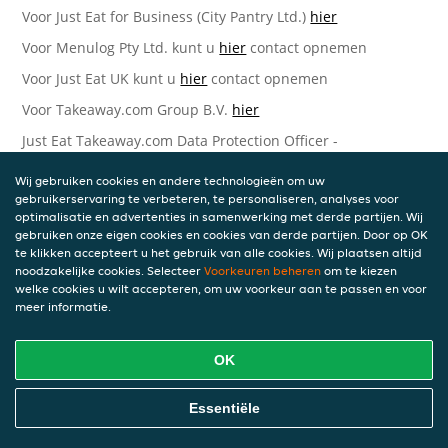
Voor Just Eat for Business (City Pantry Ltd.)
hier
Voor Menulog Pty Ltd. kunt u
hier
contact opnemen
Voor Just Eat UK kunt u
hier
contact opnemen
Voor Takeaway.com Group B.V.
hier
Just Eat Takeaway.com Data Protection Officer -
Takeaway.com Group B.V.
Wij gebruiken cookies en andere technologieën om uw
Piet Heinkade 61
gebruikerservaring te verbeteren, te personaliseren, analyses voor
1019 GM Amsterdam
optimalisatie en advertenties in samenwerking met derde partijen. Wij
Nederland
gebruiken onze eigen cookies en cookies van derde partijen. Door op OK
te klikken accepteert u het gebruik van alle cookies. Wij plaatsen altijd
Bijgewerkte versies van deze
noodzakelijke cookies. Selecteer
Voorkeuren beheren
om te kiezen
welke cookies u wilt accepteren, om uw voorkeur aan te passen en voor
Privacyverklaring
meer informatie.
Wij kunnen deze Verklaring van tijd tot tijd bijwerken als
OK
reactie op veranderende juridische, technische of zakelijke
ontwikkelingen. Wanneer wij onze Privacyverklaring
bijwerken, zullen wij passende maatregelen nemen om u
Essentiële
op de hoogte te brengen, in overeenstemming met het
belang van de wijzigingen die wij aanbrengen. Wanneer de